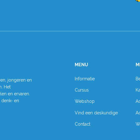
MENU
M
Informatie
Be
ren, jongeren en
. Het
Cursus
K
elen en ervaren.
t denk- en
Webshop
A
Vind een deskundige
A
Contact
W