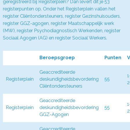
geregistreerd bij Registerplein? Dan levert dit je 53
registerpunten op. Onder het Registerplein vallen het
register Cliëntondersteuners, register Gezinshuisouders,
register GGZ-agogen, register Maatschappelijk werk
(MW), register Psychodiagnostisch Werkenden, register
Sociaal Agogen (AG) en register Sociaal Werkers.
Beroepsgroep
Punten
V
Geaccrediteerde
1
Registerplein
deskundigheidsbevordering
55
2
Cliëntondersteuners
Geaccrediteerde
1
Registerplein
deskundigheidsbevordering
55
2
GGZ-Agogen
Geaccrediteerde