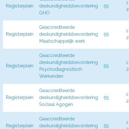
1
Registerplein
deskundigheidsbevordering
55
2
GHO
Geaccrediteerde
1
Registerplein
deskundigheidsbevordering
55
2
Maatschappelijk werk
Geaccrediteerde
deskundigheidsbevordering
1
Registerplein
55
Psychodiagnostisch
2
Werkenden
Geaccrediteerde
1
Registerplein
deskundigheidsbevordering
55
2
Sociaal Agogen
Geaccrediteerde
1
Registerplein
deskundigheidsbevordering
55